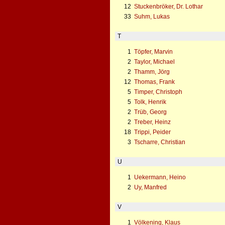
12
Stuckenbröker, Dr. Lothar
33
Suhm, Lukas
T
1
Töpfer, Marvin
2
Taylor, Michael
2
Thamm, Jörg
12
Thomas, Frank
5
Timper, Christoph
5
Tolk, Henrik
2
Trüb, Georg
2
Treber, Heinz
18
Trippi, Peider
3
Tscharre, Christian
U
1
Uekermann, Heino
2
Uy, Manfred
V
1
Völkening, Klaus