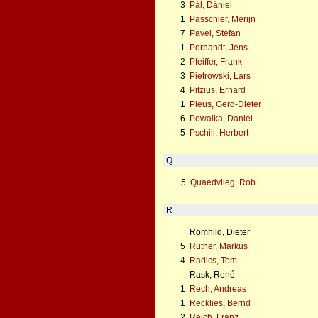
3
Pál, Dániel
1
Passchier, Merijn
7
Pavel, Stefan
1
Perbandt, Jens
2
Pfeiffer, Frank
3
Pietrowski, Lars
4
Pitzius, Erhard
1
Pleus, Gerd-Dieter
6
Powalka, Daniel
5
Pschill, Herbert
Q
5
Quaedvlieg, Rob
R
Römhild, Dieter
5
Rüther, Markus
4
Radics, Tom
Rask, René
1
Rech, Andreas
1
Recklies, Bernd
2
Reich, Franz