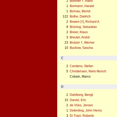
1
Bonnier †, Hans
1
Bormann, Harald
1
Bornau, Bernd
122
Bothe, Dietrich
2
Bowen [†], Richard A.
9
Brüning, Sebastian
2
Breier, Klaus
3
Breutel, André
23
Brutzer †, Werner
10
Buckow, Sascha
C
2
Carstens, Stefan
5
Christensen, Niels Munch
Cobain, Marco
D
2
Dahlberg, Bengt
15
Daniel, Eric
2
de Vries, Jeroen
1
Deterding, John Henry
3
Di Trani, Roberto