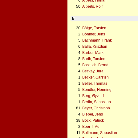
6
Albers, Florian
50
Alberts, Rolf
B
20
Bätge, Torsten
2
Böhmer, Jens
5
Bachmann, Frank
6
Balla, Krisztián
4
Barber, Mark
8
Barth, Torsten
5
Bastisch, Bernd
4
Beckay, Jura
1
Becker, Carsten
1
Beller, Thomas
5
Bendler, Henning
1
Berg, Øyvind
1
Berlin, Sebastian
81
Beyer, Christoph
4
Bieber, Jens
38
Bock, Patrick
2
Boer †, Ad
11
Bollmann, Sebastian