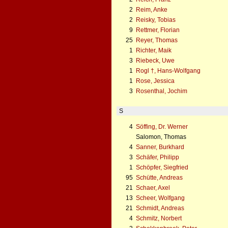
2
Reim, Anke
2
Reisky, Tobias
9
Rettmer, Florian
25
Reyer, Thomas
1
Richter, Maik
3
Riebeck, Uwe
1
Rogl †, Hans-Wolfgang
1
Rose, Jessica
3
Rosenthal, Jochim
S
4
Söffing, Dr. Werner
Salomon, Thomas
4
Sanner, Burkhard
3
Schäfer, Philipp
1
Schöpfer, Siegfried
95
Schütte, Andreas
21
Schaer, Axel
13
Scheer, Wolfgang
21
Schmidt, Andreas
4
Schmitz, Norbert