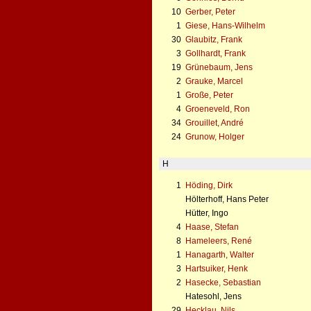
10
Gerber, Peter
1
Giese, Hans-Wilhelm
30
Glaubitz, Frank
3
Gollhardt, Frank
19
Grünebaum, Jens
2
Grauke, Marcel
1
Große, Peter
4
Groeneveld, Ron
34
Grouillet, André
24
Grunow, Holger
H
1
Höding, Dirk
Hölterhoff, Hans Peter
Hütter, Ingo
4
Haase, Stefan
8
Hameleers, René
1
Hanagarth, Walter
3
Hartsuiker, Henk
2
Hasecke, Sebastian
Hatesohl, Jens
29
Hecklau, Nils