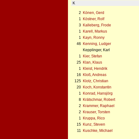
K
2
Könen, Gerd
1
Köstner, Rolf
3
Kalleberg, Frode
1
Karell, Markus
1
Kayn, Ronny
46
Kenning, Ludger
Kepplinger, Karl
1
Kier, Stefan
25
Klan, Klaus
1
Kleist, Hendrik
16
Kloß, Andreas
125
Klotz, Christian
20
Koch, Konstantin
1
Konrad, Hansjörg
8
Krätschmar, Robert
2
Krammer, Raphael
2
Krauser, Torsten
1
Kruppa, Rico
15
Kunz, Steven
11
Kuschke, Michael