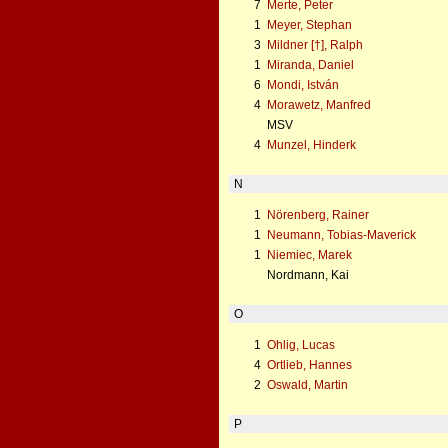
7
Merte, Peter
1
Meyer, Stephan
3
Mildner [†], Ralph
1
Miranda, Daniel
6
Mondi, István
4
Morawetz, Manfred
MSV
4
Munzel, Hinderk
N
1
Nörenberg, Rainer
1
Neumann, Tobias-Maverick
1
Niemiec, Marek
Nordmann, Kai
O
1
Ohlig, Lucas
4
Ortlieb, Hannes
2
Oswald, Martin
P