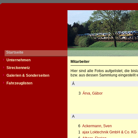
Startseite
Unternehmen
Mitarbeiter
Streckennetz
Hier sind alle Fotos aufgelistet, die b
bzw. aus dessen Sammlung eingestellt w
Galerien & Sonderseiten
Fahrzeuglisten
Á
3
Árva, Gábor
A
6
Ackermann, Sven
1
ajax Loktechnik GmbH & Co. KG