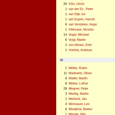
26
Völz, Ulrich
1
van der Es , Peter
1
van Dijk, Ivo
1
van Eupen, Harold
6
van Vondelen, Hugo
1
Villenave, Nicolas
14
Vogel, Michael
6
Voigt, Martin
2
von Allmen, Emil
1
Vrielink, Andreas
W
1
Wölke, Robin
11
Wadewitz, Oliver
6
Walter, Martin
8
Weber, Lothar
29
Wegner, Peter
3
Weidig, Martin
1
Weiland, Jan
4
Wensauer, Leo
6
Westphal, Baldur
1
Wieske, Nils