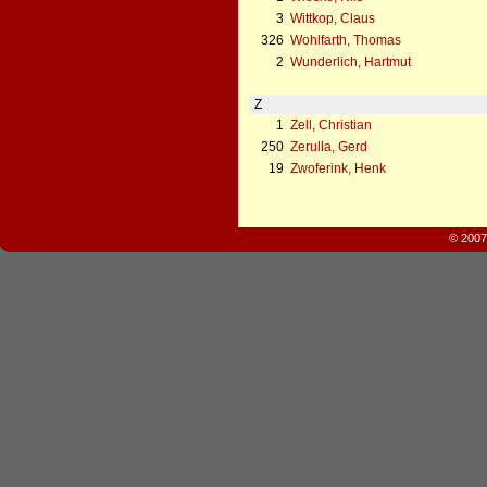
3
Wittkop, Claus
326
Wohlfarth, Thomas
2
Wunderlich, Hartmut
Z
1
Zell, Christian
250
Zerulla, Gerd
19
Zwoferink, Henk
© 2007