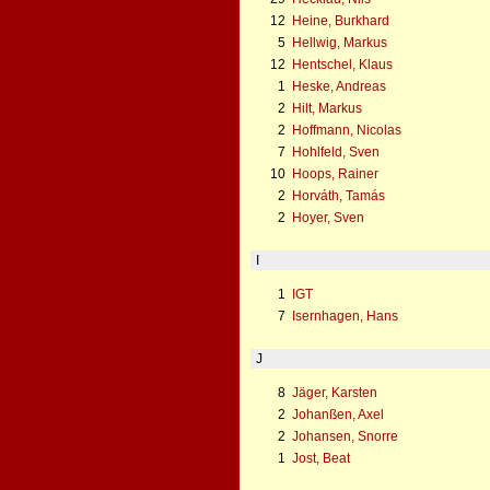
12
Heine, Burkhard
5
Hellwig, Markus
12
Hentschel, Klaus
1
Heske, Andreas
2
Hilt, Markus
2
Hoffmann, Nicolas
7
Hohlfeld, Sven
10
Hoops, Rainer
2
Horváth, Tamás
2
Hoyer, Sven
I
1
IGT
7
Isernhagen, Hans
J
8
Jäger, Karsten
2
Johanßen, Axel
2
Johansen, Snorre
1
Jost, Beat