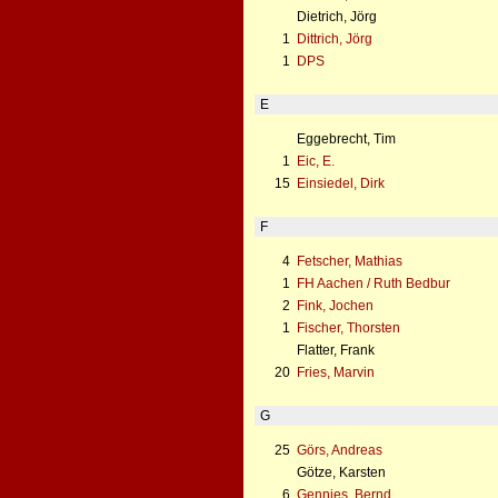
Dietrich, Jörg
1
Dittrich, Jörg
1
DPS
E
Eggebrecht, Tim
1
Eic, E.
15
Einsiedel, Dirk
F
4
Fetscher, Mathias
1
FH Aachen / Ruth Bedbur
2
Fink, Jochen
1
Fischer, Thorsten
Flatter, Frank
20
Fries, Marvin
G
25
Görs, Andreas
Götze, Karsten
6
Gennies, Bernd