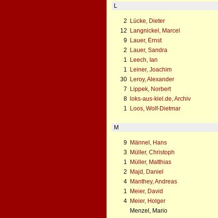
L
2
Lücke, Dieter
12
Langnickel, Marcel
9
Lauer, Ernst
2
Lauer, Sandra
1
Leech, Ian
1
Leiner, Joachim
30
Leroy, Alexander
7
Lippek, Norbert
8
loks-aus-kiel.de, Archiv
1
Loos, Wolf-Dietmar
M
9
Männel, Hans
3
Müller, Christoph
1
Müller, Matthias
2
Majd, Daniel
4
Manthey, Andreas
1
Meier, David
4
Meier, Holger
Menzel, Mario