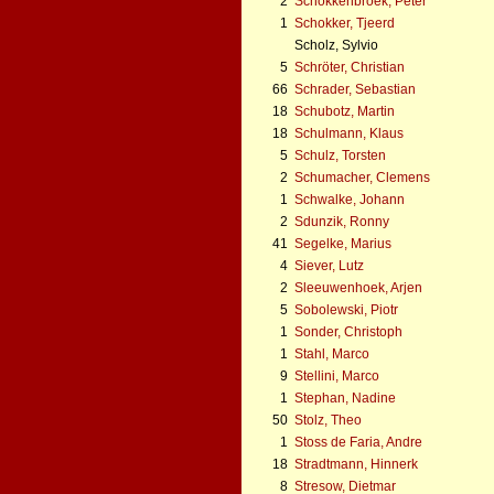
2
Schokkenbroek, Peter
1
Schokker, Tjeerd
Scholz, Sylvio
5
Schröter, Christian
66
Schrader, Sebastian
18
Schubotz, Martin
18
Schulmann, Klaus
5
Schulz, Torsten
2
Schumacher, Clemens
1
Schwalke, Johann
2
Sdunzik, Ronny
41
Segelke, Marius
4
Siever, Lutz
2
Sleeuwenhoek, Arjen
5
Sobolewski, Piotr
1
Sonder, Christoph
1
Stahl, Marco
9
Stellini, Marco
1
Stephan, Nadine
50
Stolz, Theo
1
Stoss de Faria, Andre
18
Stradtmann, Hinnerk
8
Stresow, Dietmar