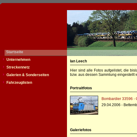
Startseite
Unternehmen
Ian Leech
Streckennetz
Hier sind alle Fotos aufgelistet, die b
bzw. aus dessen Sammlung eingestellt w
Galerien & Sonderseiten
Fahrzeuglisten
Portraitfotos
Bombardier 33596 - 
29.04.2006 - Bettem
Galeriefotos