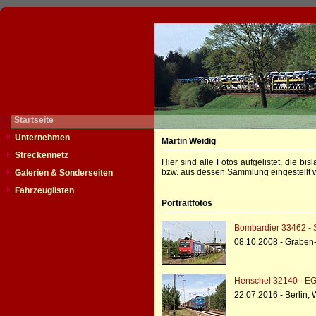
Startseite
Unternehmen
Martin Weidig
Streckennetz
Hier sind alle Fotos aufgelistet, die b
bzw. aus dessen Sammlung eingestellt w
Galerien & Sonderseiten
Fahrzeuglisten
Portraitfotos
Bombardier 33462 - 
08.10.2008 - Graben
Henschel 32140 - EG
22.07.2016 - Berlin,