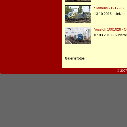
Siemens 21917 - SE
13.10.2016 - Uelzen
Vossloh 1001028 - O
07.03.2013 - Suderb
Galeriefotos
© 2007