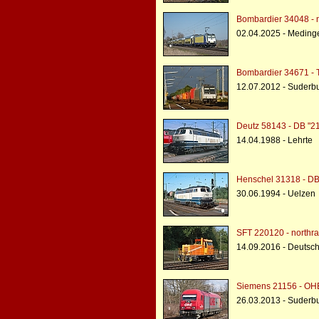
Bombardier 34048 - 
02.04.2025 - Medin
Bombardier 34671 - 
12.07.2012 - Suderb
Deutz 58143 - DB "2
14.04.1988 - Lehrte
Henschel 31318 - DB
30.06.1994 - Uelzen
SFT 220120 - northra
14.09.2016 - Deutsc
Siemens 21156 - OH
26.03.2013 - Suderb