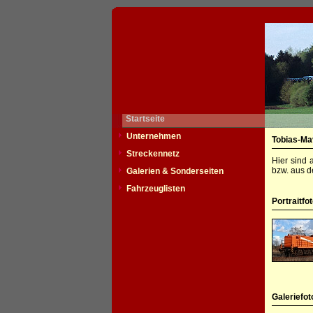
Startseite
Unternehmen
Tobias-M
Streckennetz
Hier sind 
bzw. aus d
Galerien & Sonderseiten
Fahrzeuglisten
Portraitfo
Galeriefot