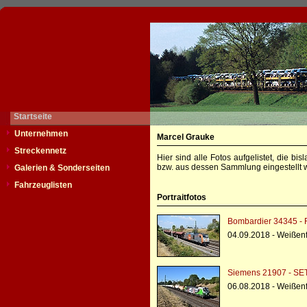
Startseite
Unternehmen
Marcel Grauke
Streckennetz
Hier sind alle Fotos aufgelistet, die b
bzw. aus dessen Sammlung eingestellt w
Galerien & Sonderseiten
Fahrzeuglisten
Portraitfotos
Bombardier 34345 - 
04.09.2018 - Weißen
Siemens 21907 - SE
06.08.2018 - Weißen