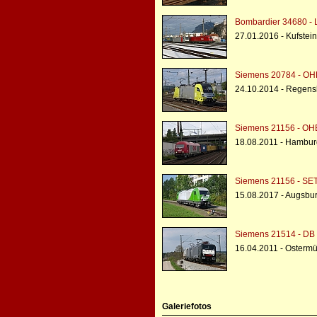
Bombardier 34680 - 
27.01.2016 - Kufstein
Siemens 20784 - OH
24.10.2014 - Regens
Siemens 21156 - OH
18.08.2011 - Hambu
Siemens 21156 - SE
15.08.2017 - Augsbu
Siemens 21514 - DB 
16.04.2011 - Osterm
Galeriefotos