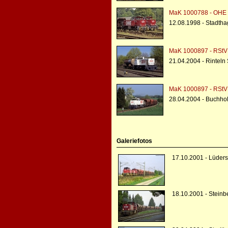
MaK 1000788 - OHE 
12.08.1998 - Stadth
MaK 1000897 - RStV
21.04.2004 - Rinteln
MaK 1000897 - RStV
28.04.2004 - Buchho
Galeriefotos
17.10.2001 - Lüders
18.10.2001 - Stein