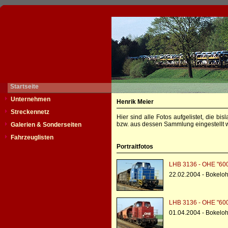
Startseite
Unternehmen
Henrik Meier
Streckennetz
Hier sind alle Fotos aufgelistet, die b
bzw. aus dessen Sammlung eingestellt w
Galerien & Sonderseiten
Fahrzeuglisten
Portraitfotos
LHB 3136 - OHE "60
22.02.2004 - Bokelo
LHB 3136 - OHE "60
01.04.2004 - Bokelo