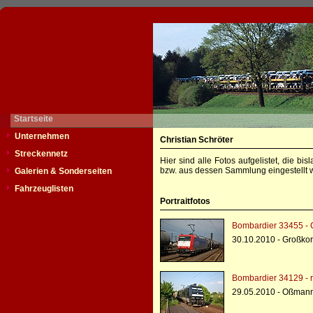
Startseite
Unternehmen
Christian Schröter
Streckennetz
Hier sind alle Fotos aufgelistet, die b
bzw. aus dessen Sammlung eingestellt w
Galerien & Sonderseiten
Fahrzeuglisten
Portraitfotos
Bombardier 33455 - 
30.10.2010 - Großko
Bombardier 34129 - r
29.05.2010 - Oßmann