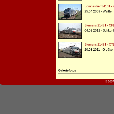
Bombardier 34131 - r
25.04.2009 - Weißenf
Siemens 21481 - CFL
04.03.2012 - Schkort
Siemens 21481 - CTL
20.03.2011 - Großko
Galeriefotos
© 2007