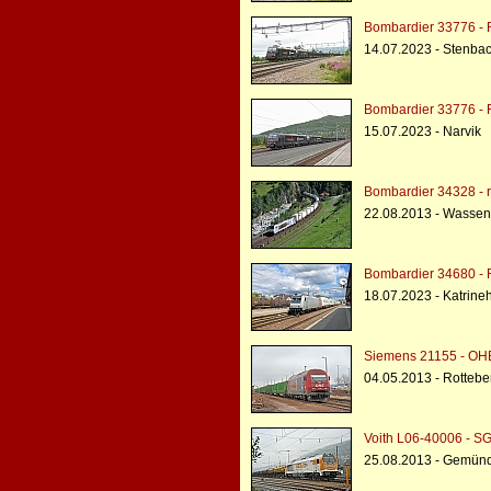
Bombardier 33776 - R
14.07.2023 - Stenba
Bombardier 33776 - R
15.07.2023 - Narvik
Bombardier 34328 - r
22.08.2013 - Wassen
Bombardier 34680 - R
18.07.2023 - Katrine
Siemens 21155 - OH
04.05.2013 - Rotteb
Voith L06-40006 - SG
25.08.2013 - Gemün