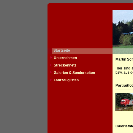
Startseite
Unternehmen
Martin Sc
Streckennetz
Hier sind 
bzw. aus d
Galerien & Sonderseiten
Fahrzeuglisten
Portraitfo
Galeriefot