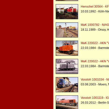
Henschel 30564 - K
10.03.1992 - Köln-Ni
MaK 1000782 - NIAG 
18.11.1989 - Orsoy, 
MaK 220022 - AKN "V
22.03.1984 - Barmste
MaK 220022 - AKN "V
22.03.1984 - Barmste
Vossloh 1001034 - N
03.08.2003 - Moers,
Vossloh 1001119 - I
26.03.2012 - Berlin