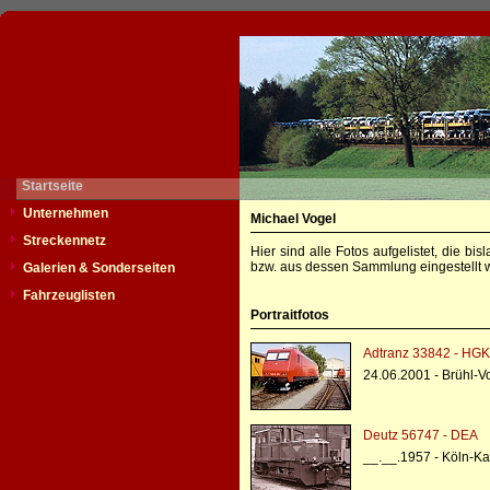
Startseite
Unternehmen
Michael Vogel
Streckennetz
Hier sind alle Fotos aufgelistet, die b
bzw. aus dessen Sammlung eingestellt w
Galerien & Sonderseiten
Fahrzeuglisten
Portraitfotos
Adtranz 33842 - HGK
24.06.2001 - Brühl-
Deutz 56747 - DEA
__.__.1957 - Köln-Ka