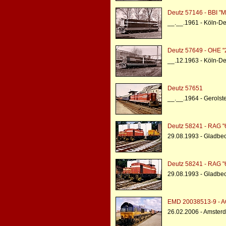
Deutz 57146 - BBI "M
__.__.1961 - Köln-De
Deutz 57649 - OHE 
__.12.1963 - Köln-De
Deutz 57651
__.__.1964 - Gerolst
Deutz 58241 - RAG "
29.08.1993 - Gladbe
Deutz 58241 - RAG "
29.08.1993 - Gladbe
EMD 20038513-9 - A
26.02.2006 - Amster