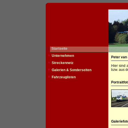
Startseite
Unternehmen
Peter van
Streckennetz
Hier sind 
bzw. aus d
Galerien & Sonderseiten
Fahrzeuglisten
Portraitfo
Galeriefot