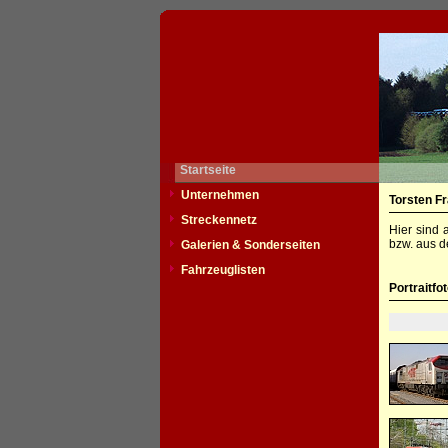
Startseite
Unternehmen
Torsten F
Streckennetz
Hier sind 
bzw. aus d
Galerien & Sonderseiten
Fahrzeuglisten
Portraitfo