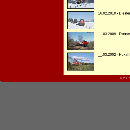
16.02.2010 - Dieste
__.03.2009 - Evers
__.03.2002 - Huxah
© 2007