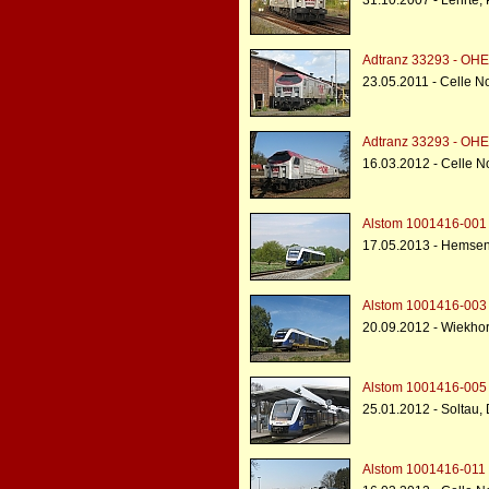
31.10.2007 - Lehrte
Adtranz 33293 - OHE
23.05.2011 - Celle N
Adtranz 33293 - OHE
16.03.2012 - Celle N
Alstom 1001416-001 -
17.05.2013 - Hemse
Alstom 1001416-003 -
20.09.2012 - Wiekhor
Alstom 1001416-005 -
25.01.2012 - Soltau
Alstom 1001416-011 -