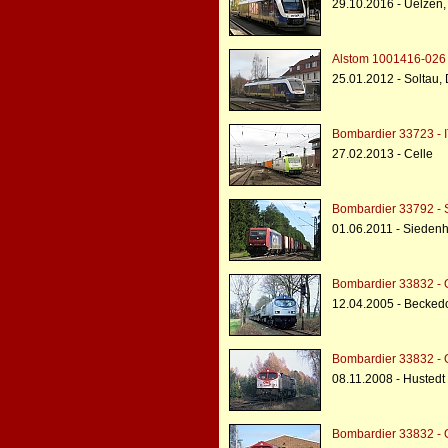
29.10.2016 - Uelzen
Alstom 1001416-026 -
25.01.2012 - Soltau
Bombardier 33723 - I
27.02.2013 - Celle
Bombardier 33792 - 
01.06.2011 - Siedenh
Bombardier 33832 -
12.04.2005 - Beckedo
Bombardier 33832 -
08.11.2008 - Hustedt
Bombardier 33832 -