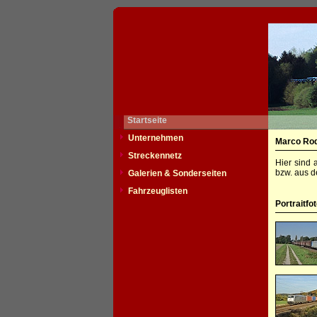
Startseite
Unternehmen
Marco Ro
Streckennetz
Hier sind 
bzw. aus d
Galerien & Sonderseiten
Fahrzeuglisten
Portraitfo