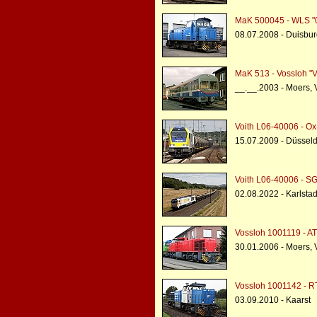
MaK 500045 - WLS "
08.07.2008 - Duisbu
MaK 513 - Vossloh "V
__.__.2003 - Moers,
Voith L06-40006 - Ox-
15.07.2009 - Düsseld
Voith L06-40006 - SG
02.08.2022 - Karlst
Vossloh 1001119 - A
30.01.2006 - Moers,
Vossloh 1001142 - R
03.09.2010 - Kaarst