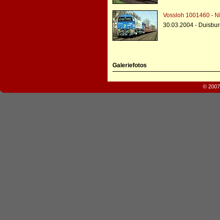
Vossloh 1001460 - N
30.03.2004 - Duisbu
Galeriefotos
© 2007