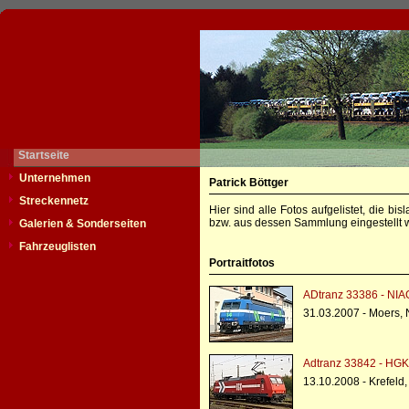
Startseite
Unternehmen
Patrick Böttger
Streckennetz
Hier sind alle Fotos aufgelistet, die b
bzw. aus dessen Sammlung eingestellt w
Galerien & Sonderseiten
Fahrzeuglisten
Portraitfotos
ADtranz 33386 - NIA
31.03.2007 - Moers,
Adtranz 33842 - HGK
13.10.2008 - Krefeld