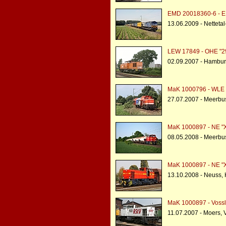
EMD 20018360-6 - E
13.06.2009 - Nettetal
LEW 17849 - OHE "2
02.09.2007 - Hambur
MaK 1000796 - WLE 
27.07.2007 - Meerb
MaK 1000897 - NE "X
08.05.2008 - Meerb
MaK 1000897 - NE "X
13.10.2008 - Neuss,
MaK 1000897 - Voss
11.07.2007 - Moers,