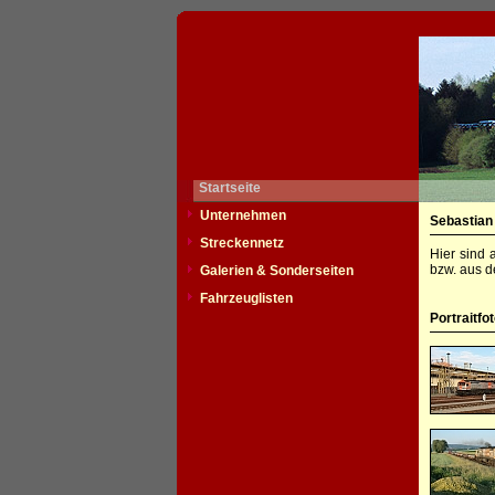
Startseite
Unternehmen
Sebastian
Streckennetz
Hier sind 
bzw. aus d
Galerien & Sonderseiten
Fahrzeuglisten
Portraitfo