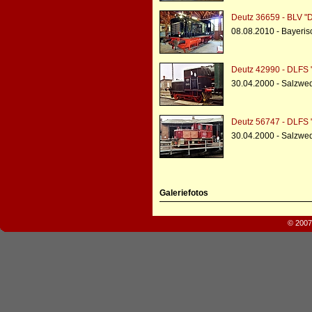
Deutz 36659 - BLV "
08.08.2010 - Bayeris
Deutz 42990 - DLFS 
30.04.2000 - Salzwe
Deutz 56747 - DLFS 
30.04.2000 - Salzwe
Galeriefotos
© 2007