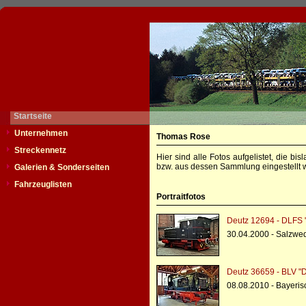
Startseite
Unternehmen
Thomas Rose
Streckennetz
Hier sind alle Fotos aufgelistet, die b
bzw. aus dessen Sammlung eingestellt w
Galerien & Sonderseiten
Fahrzeuglisten
Portraitfotos
Deutz 12694 - DLFS 
30.04.2000 - Salzwe
Deutz 36659 - BLV "
08.08.2010 - Bayeris