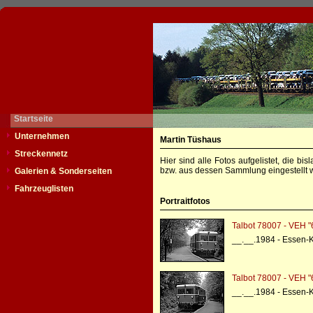
Startseite
Unternehmen
Martin Tüshaus
Streckennetz
Hier sind alle Fotos aufgelistet, die b
bzw. aus dessen Sammlung eingestellt w
Galerien & Sonderseiten
Fahrzeuglisten
Portraitfotos
Talbot 78007 - VEH "
__.__.1984 - Essen-
Talbot 78007 - VEH "
__.__.1984 - Essen-