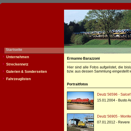
Startseite
Unternehmen
Ermanno Barazzoni
Streckennetz
Hier sind alle Fotos aufgelistet, die b
bzw. aus dessen Sammlung eingestellt w
Galerien & Sonderseiten
Fahrzeuglisten
Portraitfotos
Deutz 56596 - Salcef
15.01.2004 - Busto Ar
Deutz 56905 - Monfe
07.01.2012 - Revere