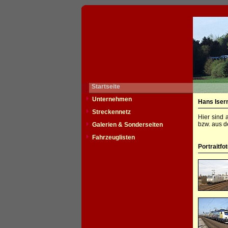
Startseite
Unternehmen
Hans Iser
Streckennetz
Hier sind 
bzw. aus d
Galerien & Sonderseiten
Fahrzeuglisten
Portraitfo