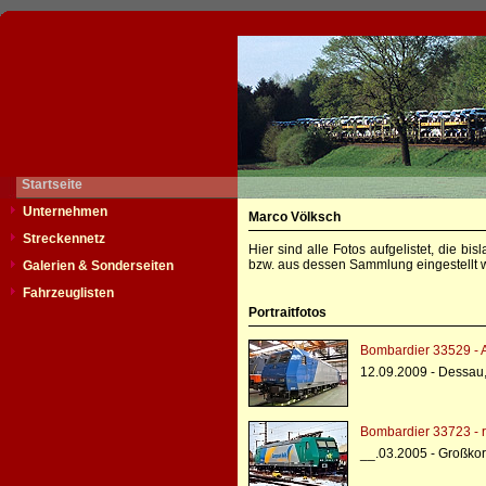
Startseite
Unternehmen
Marco Völksch
Streckennetz
Hier sind alle Fotos aufgelistet, die b
bzw. aus dessen Sammlung eingestellt w
Galerien & Sonderseiten
Fahrzeuglisten
Portraitfotos
Bombardier 33529 - 
12.09.2009 - Dessau
Bombardier 33723 - r
__.03.2005 - Großko