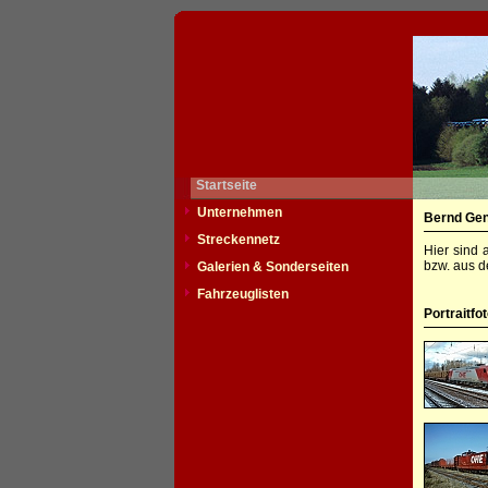
Startseite
Unternehmen
Bernd Gen
Streckennetz
Hier sind 
bzw. aus d
Galerien & Sonderseiten
Fahrzeuglisten
Portraitfo