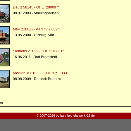
Deutz 58145 - OHE "200097"
08.07.2003 - Amelinghausen
MaK 220022 - AKN "V 2.009"
13.05.2000 - Ulzburg-Süd
Siemens 21155 - OHE "270081"
16.06.2011 - Bad Bramstedt
Vossloh 1001033 - OHE "Fz. 1033"
08.08.2009 - Rostock-Bramow
os
© 2007-2026 by bahnbetriebswerk-13.de