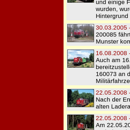
und einige 
wurden, wurd
Hintergrund
30.03.2005 
200085 fähr
Munster kom
16.08.2008 
Auch am 16.
bereitzustel
160073 an d
Militärfahrz
22.05.2008 
Nach der En
alten Lader
22.05.2008 
Am 22.05.20