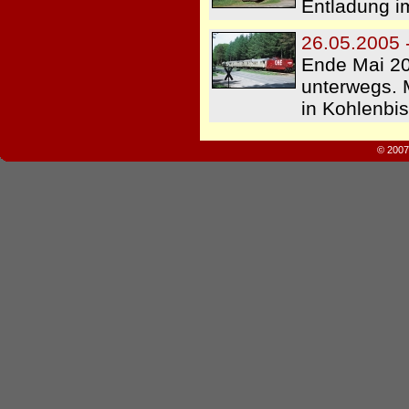
Entladung i
26.05.2005 
Ende Mai 20
unterwegs. 
in Kohlenb
© 2007