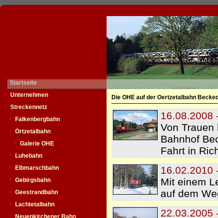
Startseite
Unternehmen
Die OHE auf der Oertzetalbahn Becked
Streckennetz
16.08.2008 
Falkenbergbahn
Von Trauen 
Örtzetalbahn
Bahnhof Bec
Galerie OHE
Fahrt in Ric
Luhebahn
Elbmarschbahn
16.02.2010 
Mit einem L
Gebirgsbahn
auf dem Weg
Geestrandbahn
Lachtetalbahn
22.03.2005 
Neuenkirchener Bahn