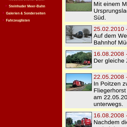
Mit einem Mi
Steinhuder Meer-Bahn
Ursprungsla
Galerien & Sonderseiten
Süd.
Fahrzeuglisten
25.02.2010 
Auf dem Weg
Bahnhof Mü
16.08.2008 
Der gleiche 
22.05.2008 
In Poitzen z
Fliegerhors
am 22.05.20
unterwegs.
16.08.2008 
Nachdem die