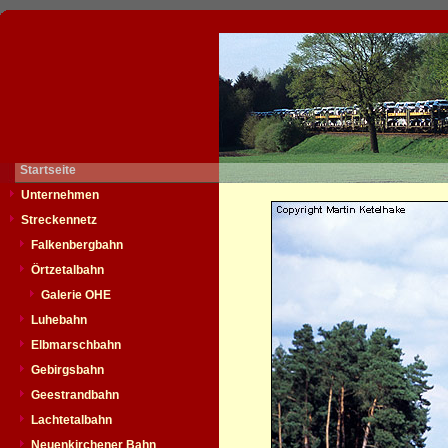
Startseite
Unternehmen
Streckennetz
Falkenbergbahn
Örtzetalbahn
Galerie OHE
Luhebahn
Elbmarschbahn
Gebirgsbahn
Geestrandbahn
Lachtetalbahn
Neuenkirchener Bahn