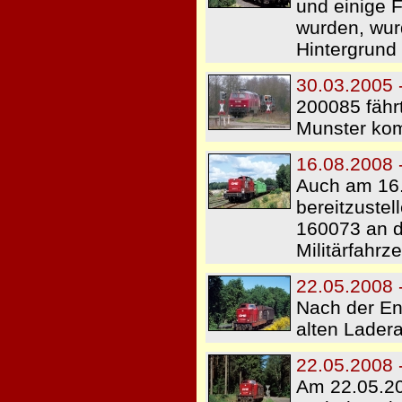
und einige 
wurden, wurd
Hintergrund
30.03.2005 
200085 fähr
Munster kom
16.08.2008 
Auch am 16.
bereitzustel
160073 an d
Militärfahrz
22.05.2008 
Nach der En
alten Lader
22.05.2008 
Am 22.05.20