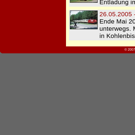
Entladung i
26.05.2005 
Ende Mai 20
unterwegs. 
in Kohlenb
© 2007