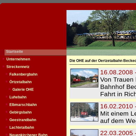
Startseite
Unternehmen
Die OHE auf der Oertzetalbahn Becked
Streckennetz
16.08.2008 
Falkenbergbahn
Von Trauen 
Örtzetalbahn
Bahnhof Bec
Galerie OHE
Fahrt in Ric
Luhebahn
Elbmarschbahn
16.02.2010 
Mit einem L
Gebirgsbahn
auf dem Weg
Geestrandbahn
Lachtetalbahn
22.03.2005 
Neuenkirchener Bahn