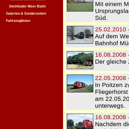
Mit einem Mi
Steinhuder Meer-Bahn
Ursprungsla
Galerien & Sonderseiten
Süd.
Fahrzeuglisten
25.02.2010 
Auf dem Weg
Bahnhof Mü
16.08.2008 
Der gleiche 
22.05.2008 
In Poitzen z
Fliegerhors
am 22.05.20
unterwegs.
16.08.2008 
Nachdem die