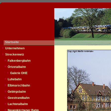
Startseite
Unternehmen
Streckennetz
Falkenbergbahn
Örtzetalbahn
Galerie OHE
Luhebahn
Elbmarschbahn
Gebirgsbahn
Geestrandbahn
Lachtetalbahn
Neuenkirchener Bahn