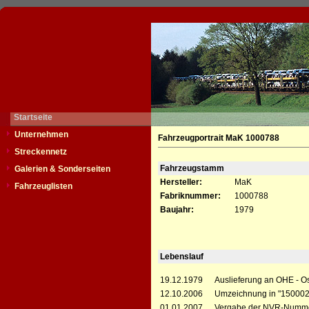
Startseite
Unternehmen
Fahrzeugportrait MaK 1000788
Streckennetz
Fahrzeugstamm
Galerien & Sonderseiten
Hersteller:
MaK
Fahrzeuglisten
Fabriknummer:
1000788
Baujahr:
1979
Lebenslauf
19.12.1979
Auslieferung an OHE - O
12.10.2006
Umzeichnung in "150002
01.01.2007
Vergabe der NVR-Numme