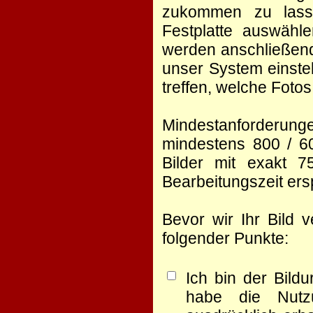
zukommen zu lasse
Festplatte auswähl
werden anschließend
unser System einste
treffen, welche Foto
Mindestanforderunge
mindestens 800 / 60
Bilder mit exakt 
Bearbeitungszeit er
Bevor wir Ihr Bild 
folgender Punkte:
Ich bin der Bild
habe die Nutz