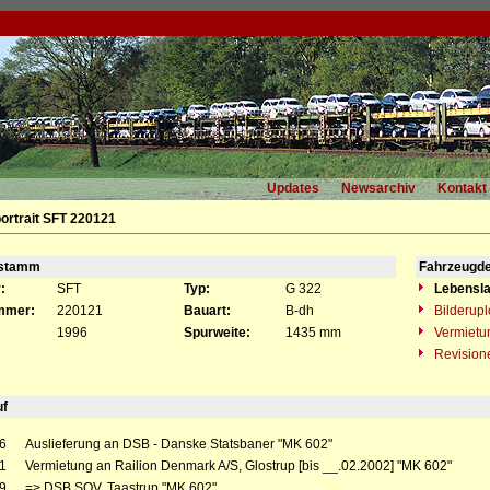
Updates
Newsarchiv
Kontakt
ortrait SFT 220121
gstamm
Fahrzeugde
:
SFT
Typ:
G 322
Lebensla
mmer:
220121
Bauart:
B-dh
Bilderup
1996
Spurweite:
1435 mm
Vermietu
Revision
uf
6
Auslieferung an DSB - Danske Statsbaner "MK 602"
1
Vermietung an Railion Denmark A/S, Glostrup [bis __.02.2002] "MK 602"
9
=> DSB SOV, Taastrup "MK 602"