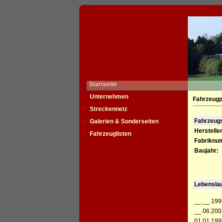
Startseite
Unternehmen
Fahrzeugp
Streckennetz
Fahrzeu
Galerien & Sonderseiten
Hersteller
Fahrzeuglisten
Fabriknu
Baujahr:
Lebensla
__.__.199
__.06.200
01.01.199