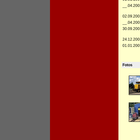
__.04.200
02.09.200
__.04.200
30.09.200
24.12.200
01.01.200
Fotos