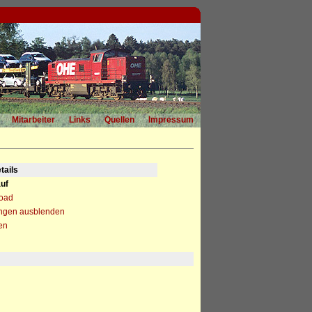
Mitarbeiter
Links
Quellen
Impressum
tails
uf
load
ngen ausblenden
en