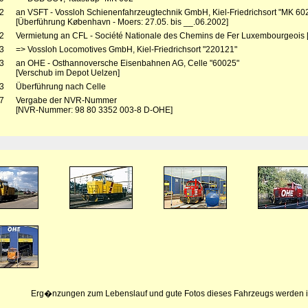
2
an VSFT - Vossloh Schienenfahrzeugtechnik GmbH, Kiel-Friedrichsort "MK 60
[Überführung København - Moers: 27.05. bis __.06.2002]
2
Vermietung an CFL - Société Nationale des Chemins de Fer Luxembourgeois [
3
=> Vossloh Locomotives GmbH, Kiel-Friedrichsort "220121"
3
an OHE - Osthannoversche Eisenbahnen AG, Celle "60025"
[Verschub im Depot Uelzen]
3
Überführung nach Celle
7
Vergabe der NVR-Nummer
[NVR-Nummer: 98 80 3352 003-8 D-OHE]
Erg�nzungen zum Lebenslauf und gute Fotos dieses Fahrzeugs werden i