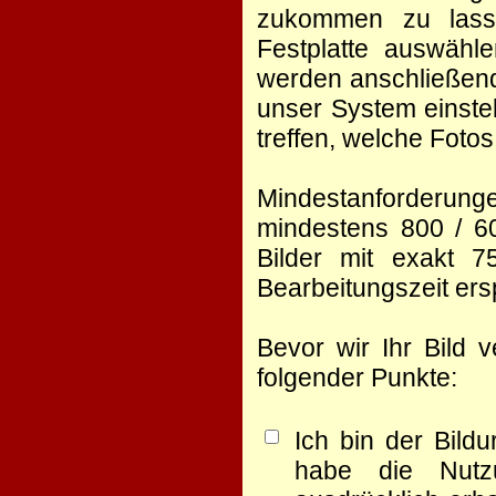
zukommen zu lasse
Festplatte auswähl
werden anschließend
unser System einste
treffen, welche Foto
Mindestanforderunge
mindestens 800 / 60
Bilder mit exakt 
Bearbeitungszeit er
Bevor wir Ihr Bild 
folgender Punkte:
Ich bin der Bild
habe die Nutz