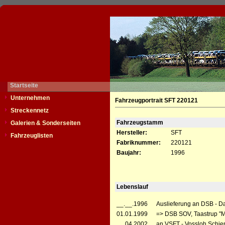
Startseite
Unternehmen
Fahrzeugportrait SFT 220121
Streckennetz
Fahrzeugstamm
Galerien & Sonderseiten
Hersteller:
SFT
Fahrzeuglisten
Fabriknummer:
220121
Baujahr:
1996
Lebenslauf
__.__.1996
Auslieferung an DSB - D
01.01.1999
=> DSB SOV, Taastrup "
__.04.2002
an VSFT - Vossloh Schie