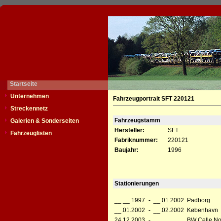
Startseite
Unternehmen
Fahrzeugportrait SFT 220121
Streckennetz
Fahrzeugstamm
Galerien & Sonderseiten
Hersteller:
SFT
Fahrzeuglisten
Fabriknummer:
220121
Baujahr:
1996
Stationierungen
__.__.1997
-
__.01.2002
Padborg
__.01.2002
-
__.02.2002
København
24.12.2003
-
BW Celle No