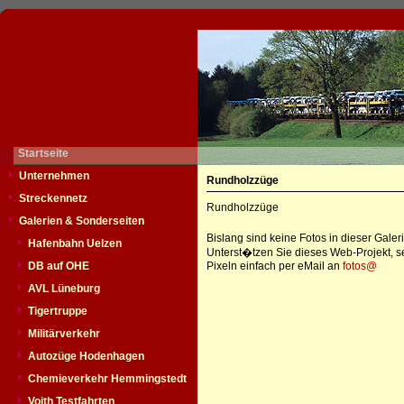
Startseite
Unternehmen
Rundholzzüge
Streckennetz
Rundholzzüge
Galerien & Sonderseiten
Bislang sind keine Fotos in dieser Gale
Hafenbahn Uelzen
Unterst�tzen Sie dieses Web-Projekt, s
DB auf OHE
Pixeln einfach per eMail an
fotos@
AVL Lüneburg
Tigertruppe
Militärverkehr
Autozüge Hodenhagen
Chemieverkehr Hemmingstedt
Voith Testfahrten