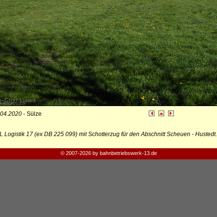
.04.2020
- Sülze
 Logistik 17 (ex DB 225 099) mit Schotterzug für den Abschnitt Scheuen - Hustedt.
© 2007-2026 by bahnbetriebswerk-13.de