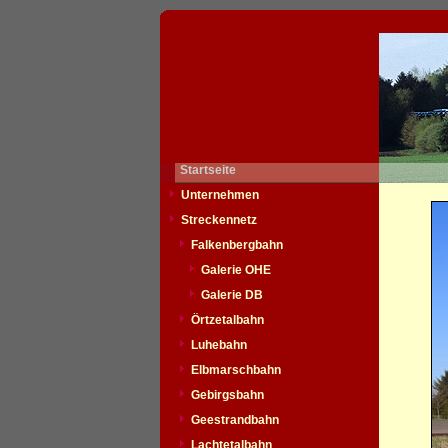
Startseite
Unternehmen
Streckennetz
Falkenbergbahn
Galerie OHE
Galerie DB
Örtzetalbahn
Luhebahn
Elbmarschbahn
Gebirgsbahn
Geestrandbahn
Lachtetalbahn