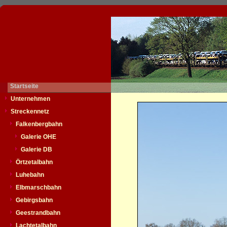
Startseite
Unternehmen
Streckennetz
Falkenbergbahn
Galerie OHE
Galerie DB
Örtzetalbahn
Luhebahn
Elbmarschbahn
Gebirgsbahn
Geestrandbahn
Lachtetalbahn