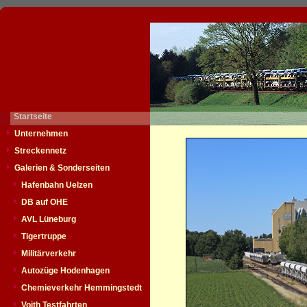
Startseite
Unternehmen
Streckennetz
Galerien & Sonderseiten
Hafenbahn Uelzen
DB auf OHE
AVL Lüneburg
Tigertruppe
Militärverkehr
Autozüge Hodenhagen
Chemieverkehr Hemmingstedt
Voith Testfahrten