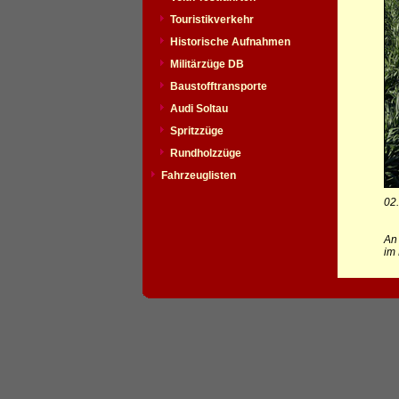
Touristikverkehr
Historische Aufnahmen
Militärzüge DB
Baustofftransporte
Audi Soltau
Spritzzüge
Rundholzzüge
Fahrzeuglisten
02
An 
im 