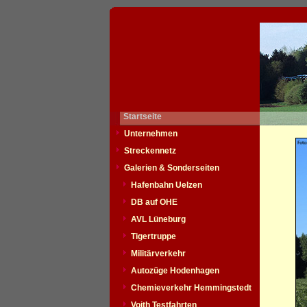
Startseite
Unternehmen
Streckennetz
Galerien & Sonderseiten
Hafenbahn Uelzen
DB auf OHE
AVL Lüneburg
Tigertruppe
Militärverkehr
Autozüge Hodenhagen
Chemieverkehr Hemmingstedt
Voith Testfahrten