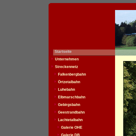
Startseite
Unternehmen
Streckennetz
Falkenbergbahn
Örtzetalbahn
Luhebahn
Elbmarschbahn
Gebirgsbahn
Geestrandbahn
Lachtetalbahn
Galerie OHE
Galerie DB