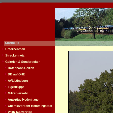
Startseite
Unternehmen
Streckennetz
Galerien & Sonderseiten
Hafenbahn Uelzen
DB auf OHE
AVL Lüneburg
Tigertruppe
Militärverkehr
Autozüge Hodenhagen
Chemieverkehr Hemmingstedt
Voith Testfahrten