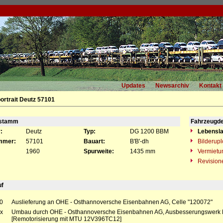
Updates
Newsarchiv
Kontakt
ortrait Deutz 57101
gstamm
Fahrzeugde
:
Deutz
Typ:
DG 1200 BBM
Lebensla
mmer:
57101
Bauart:
B'B'-dh
Bilderup
1960
Spurweite:
1435 mm
Vermietu
Revision
uf
0
Auslieferung an OHE - Osthannoversche Eisenbahnen AG, Celle "120072"
x
Umbau durch OHE - Osthannoversche Eisenbahnen AG, Ausbesserungswerk Bl
[Remotorisierung mit MTU 12V396TC12]