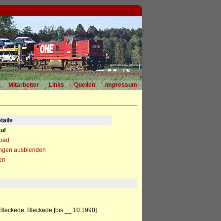
Mitarbeiter
Links
Quellen
Impressum
tails
uf
load
ngen ausblenden
en
eckede, Bleckede [bis __.10.1990]