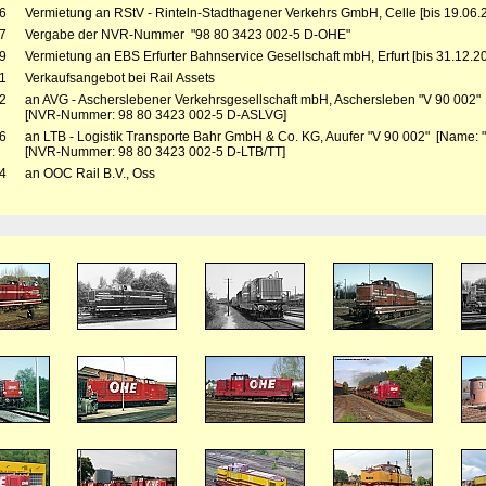
6
Vermietung an RStV - Rinteln-Stadthagener Verkehrs GmbH, Celle [bis 19.06.
7
Vergabe der NVR-Nummer "98 80 3423 002-5 D-OHE"
9
Vermietung an EBS Erfurter Bahnservice Gesellschaft mbH, Erfurt [bis 31.12.2
1
Verkaufsangebot bei Rail Assets
2
an AVG - Ascherslebener Verkehrsgesellschaft mbH, Aschersleben "V 90 002"
[NVR-Nummer: 98 80 3423 002-5 D-ASLVG]
6
an LTB - Logistik Transporte Bahr GmbH & Co. KG, Auufer "V 90 002" [Name: "
[NVR-Nummer: 98 80 3423 002-5 D-LTB/TT]
4
an OOC Rail B.V., Oss