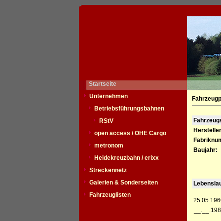
Startseite
Unternehmen
Fahrzeugp
Betriebsführungsbahnen
Fahrzeu
RStV
Hersteller
open access / OHE Cargo
Fabriknu
metronom
Baujahr:
Heidekreuzbahn / erixx
Streckennetz
Galerien & Sonderseiten
Lebensla
Fahrzeuglisten
25.05.196
__.__.198