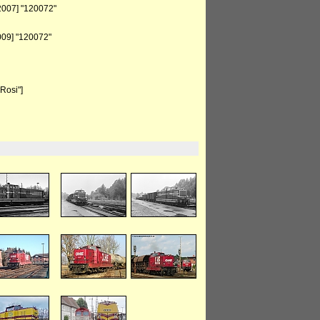
2007] "120072"
009] "120072"
Rosi"]