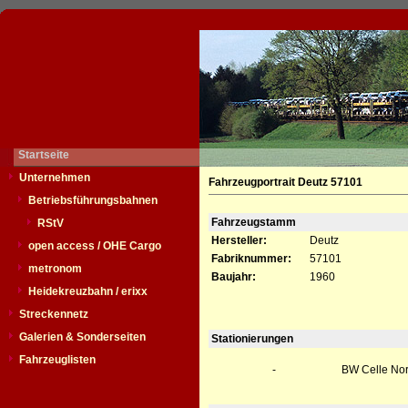
Startseite
Unternehmen
Fahrzeugportrait Deutz 57101
Betriebsführungsbahnen
Fahrzeugstamm
RStV
Hersteller:
Deutz
open access / OHE Cargo
Fabriknummer:
57101
metronom
Baujahr:
1960
Heidekreuzbahn / erixx
Streckennetz
Galerien & Sonderseiten
Stationierungen
Fahrzeuglisten
-
BW Celle No