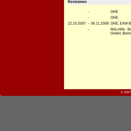
Revisionen
-
OHE
-
OHE
22.10.2007
-
06.11.2008
OHE, EAW B
-
MaLoWa Bah
GmbH, Benn
© 2007