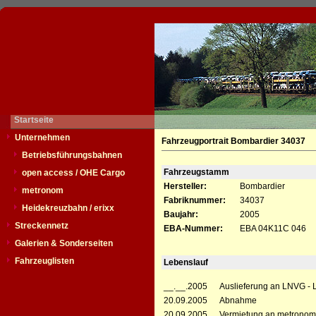
Startseite
Unternehmen
Fahrzeugportrait Bombardier 34037
Betriebsführungsbahnen
Fahrzeugstamm
open access / OHE Cargo
Hersteller:
Bombardier
metronom
Fabriknummer:
34037
Heidekreuzbahn / erixx
Baujahr:
2005
Streckennetz
EBA-Nummer:
EBA 04K11C 046
Galerien & Sonderseiten
Fahrzeuglisten
Lebenslauf
__.__.2005
Auslieferung an LNVG -
20.09.2005
Abnahme
20.09.2005
Vermietung an metronom