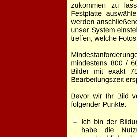
zukommen zu lasse
Festplatte auswähl
werden anschließend
unser System einste
treffen, welche Foto
Mindestanforderunge
mindestens 800 / 60
Bilder mit exakt 
Bearbeitungszeit er
Bevor wir Ihr Bild 
folgender Punkte:
Ich bin der Bild
habe die Nutz