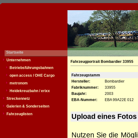
Startseite
Unternehmen
Fahrzeugportrait Bombardier 33955
Betriebsführungsbahnen
Fahrzeugstamm
open access / OHE Cargo
Hersteller:
Bombardier
metronom
Fabriknummer:
33955
Heidekreuzbahn / erixx
Baujahr:
2003
Streckennetz
EBA-Nummer:
EBA 99A22E 012
Galerien & Sonderseiten
Fahrzeuglisten
Upload eines Fotos
Nutzen Sie die Mögli