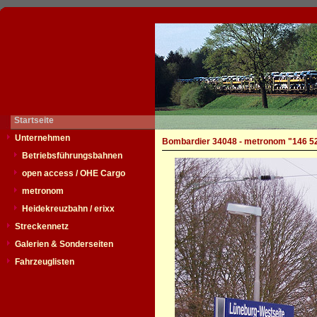
Startseite
Unternehmen
Bombardier 34048 - metronom "146 5
Betriebsführungsbahnen
open access / OHE Cargo
metronom
Heidekreuzbahn / erixx
Streckennetz
Galerien & Sonderseiten
Fahrzeuglisten