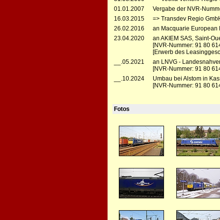
01.01.2007
Vergabe der NVR-Numme
16.03.2015
=> Transdev Regio GmbH,
26.02.2016
an Macquarie European R
23.04.2020
an AKIEM SAS, Saint-Ou
[NVR-Nummer: 91 80 61
[Erwerb des Leasinggesc
__.05.2021
an LNVG - Landesnahver
[NVR-Nummer: 91 80 61
__.10.2024
Umbau bei Alstom in Kas
[NVR-Nummer: 91 80 614
Fotos