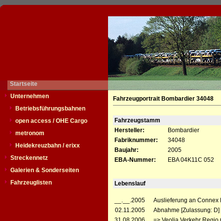
Startseite
Unternehmen
Fahrzeugportrait Bombardier 34048
Betriebsführungsbahnen
Fahrzeugstamm
open access / OHE Cargo
Hersteller:
Bombardier
metronom
Fabriknummer:
34048
Heidekreuzbahn / erixx
Baujahr:
2005
Streckennetz
EBA-Nummer:
EBA 04K11C 052
Galerien & Sonderseiten
Fahrzeuglisten
Lebenslauf
__.__.2005
Auslieferung an Connex 
02.11.2005
Abnahme [Zulassung: D]
31.08.2006
=> Veolia Verkehr Regio