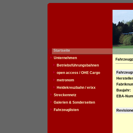
Startseite
Unternehmen
Fahrzeugp
Betriebsführungsbahnen
Fahrzeu
open access / OHE Cargo
Hersteller
metronom
Fabriknu
Heidekreuzbahn / erixx
Baujahr:
Streckennetz
EBA-Num
Galerien & Sonderseiten
Fahrzeuglisten
Revision