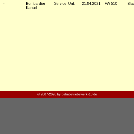
-
Bombardier Service
Unt.
21.04.2021
FW 510
Bla
Kassel
© 2007-2026 by bahnbetriebswerk-13.de