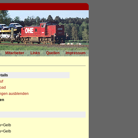
Mitarbeiter
Links
Quellen
Impressum
tails
uf
load
ngen ausblenden
nen
u+Gelb
u+Gelb