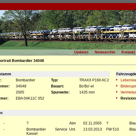
Updates
Newsarchiv
Kontakt
ortrait Bombardier 34048
gstamm
Fahrzeugde
:
Bombardier
Typ:
TRAXX P160 AC2
Lebensla
mmer:
34048
Bauart:
Bo'Bo'-el
Bilderup
2005
Spurweite:
1435 mm
Vermietu
mer:
EBA 04K11C 052
Revisio
en
-
?
Abn
02.11.2005
?
Bla
-
Bombardier Service
Unt.
13.03.2013
FW 510
Bla
Kassel