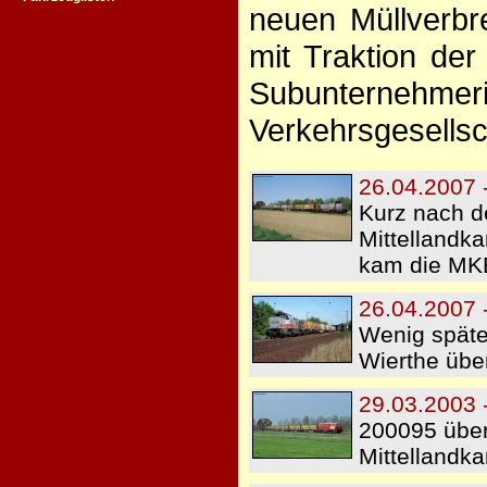
neuen Müllverbr
mit Traktion de
Subunternehmeri
Verkehrsgesells
26.04.2007 
Kurz nach de
Mittellandk
kam die MK
26.04.2007 
Wenig später
Wierthe übe
29.03.2003 
200095 übe
Mittellandk