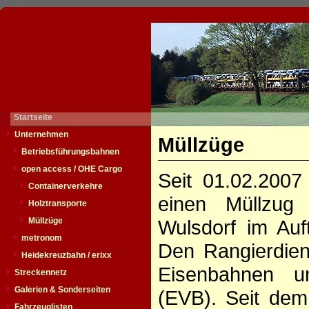
Startseite
Unternehmen
Müllzüge
Betriebsführungsbahnen
open access / OHE Cargo
Seit 01.02.200
Containerverkehre
einen Müllzug
Holztransporte
Müllzüge
Wulsdorf im Auf
metronom
Den Rangierdien
Heidekreuzbahn / erixx
Eisenbahnen u
Streckennetz
Galerien & Sonderseiten
(EVB). Seit dem
Fahrzeuglisten