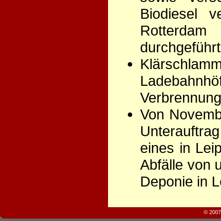
Biodiesel v
Rotterdam
durchgeführt
Klärschl
Ladebahnhö
Verbrennung
Von Novembe
Unterauftrag
eines in Lei
Abfälle von 
Deponie in L
© 2007