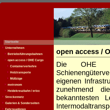
Startseite
Unternehmen
open access / 
Betriebsführungsbahnen
open access / OHE Cargo
Die OHE be
Containerverkehre
Schienengüter
Holztransporte
Müllzüge
eigenen Infrastr
metronom
zunehmend d
Heidekreuzbahn / erixx
bekanntesten L
Streckennetz
Galerien & Sonderseiten
Intermodaltran
Fahrzeuglisten