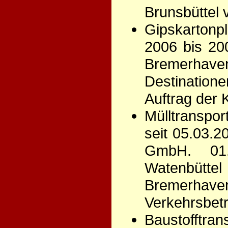
Brunsbüttel
Gipskartonp
2006 bis 20
Bremerha
Destinatio
Auftrag der
Mülltranspo
seit 05.03.2
GmbH. 01.
Watenbüttel
Bremerhav
Verkehrsbet
Baustofftra