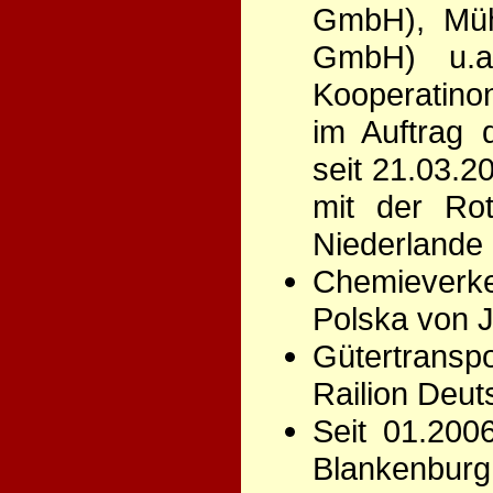
GmbH), Mühl
GmbH) u.a
Kooperatinon
im Auftrag 
seit 21.03.
mit der Ro
Niederlande
Chemieverke
Polska von J
Gütertransp
Railion Deu
Seit 01.200
Blankenburg