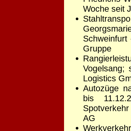
Woche seit 
Stahltra
Georgsmar
Schweinfurt
Gruppe
Rangierleis
Vogelsang; 
Logistics 
Autozüge na
bis 11.12.
Spotverkehr 
AG
Werkverke