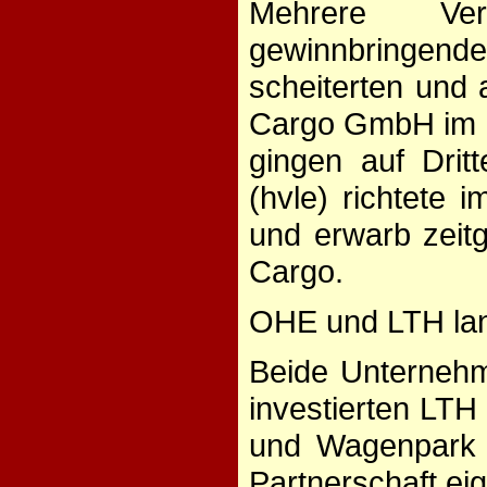
Mehrere Ver
gewinnbringen
scheiterten und 
Cargo GmbH im H
gingen auf Drit
(hvle) richtete 
und erwarb zeit
Cargo.
OHE und LTH lang
Beide Unternehm
investierten LT
und Wagenpark v
Partnerschaft eig