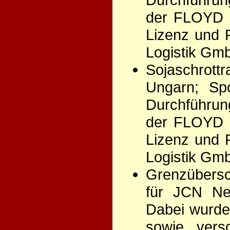
der FLOYD S
Lizenz und 
Logistik Gm
Sojaschrott
Ungarn; Spo
Durchführun
der FLOYD S
Lizenz und 
Logistik Gm
Grenzübersc
für JCN Ne
Dabei wurden
sowie versc