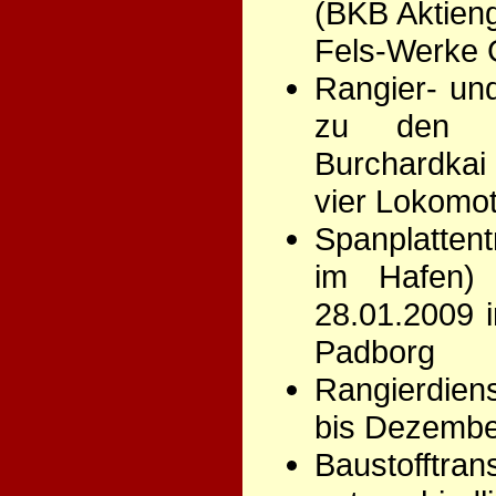
(BKB Aktieng
Fels-Werke
Rangier- un
zu den Co
Burchardkai 
vier Lokomot
Spanplatten
im Hafen)
28.01.2009 
Padborg
Rangierdien
bis Dezembe
Baustofftr