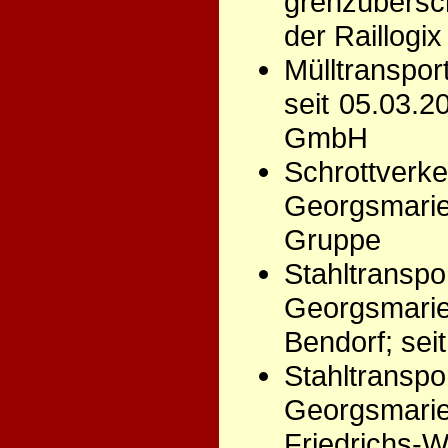
grenzübersc
der Raillogix
Mülltranspo
seit 05.03.2
GmbH
Schrottv
Georgsmarie
Gruppe
Stahltra
Georgsmar
Bendorf; se
Stahltra
Georgsmar
Friedrichs-