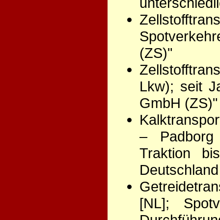
unterschied
Zellstoff
Spotverkehr
(ZS)"
Zellstofftr
Lkw); seit J
GmbH (ZS)"
Kalktranspo
– Padborg 
Traktion b
Deutschlan
Getreidetra
[NL]; Spotv
Durchführun