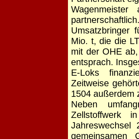
Wagenmeister 
partnerschaftlic
Umsatzbringer 
Mio. t, die die L
mit der OHE ab
entsprach. Insg
E-Loks finanz
Zeitweise gehör
1504 außerdem 
Neben umfangr
Zellstoffwerk
Jahreswechsel 
gemeinsamen G